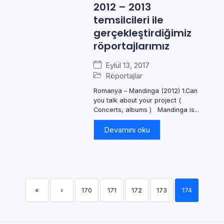
2012 – 2013
temsilcileri ile
gerçekleştirdiğimiz
röportajlarımız
Eylül 13, 2017
Röportajlar
Romanya – Mandinga (2012) 1.Can
you talk about your project (
Concerts, albums ) Mandinga is...
Devamını oku
«
‹
170
171
172
173
174