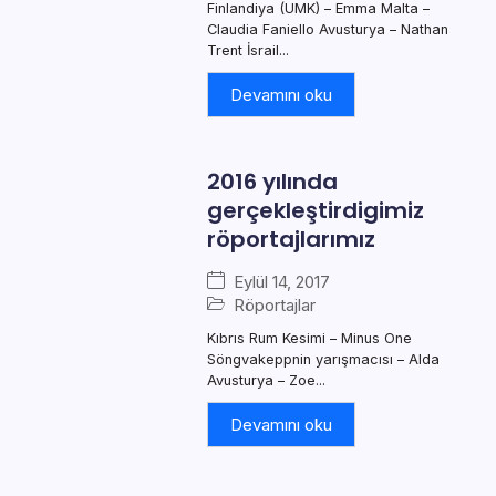
Finlandiya (UMK) – Emma Malta –
Claudia Faniello Avusturya – Nathan
Trent İsrail...
Devamını oku
2016 yılında
gerçekleştirdigimiz
röportajlarımız
Eylül 14, 2017
Röportajlar
Kıbrıs Rum Kesimi – Minus One
Söngvakeppnin yarışmacısı – Alda
Avusturya – Zoe...
Devamını oku