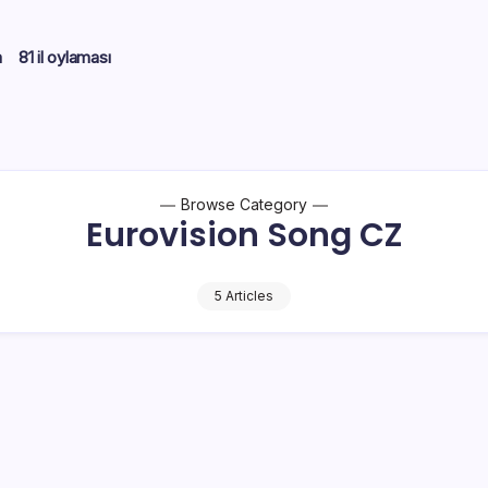
m
81 il oylaması
Browse Category
Eurovision Song CZ
5 Articles