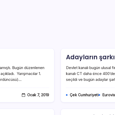
Adayların şarkı
klamıştı. Bugün düzenlenen
Devlet kanalı bugün ulusal fi
açıkladı. Yarışmacılar 1.
kanalı CT daha önce 400’den f
dördüncüsü)…
seçildi ve bugün adaylar şark
Ocak 7, 2019
Çek Cumhuriyeti
Eurovi