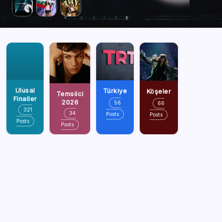
Ulusal
Türkiye
Köşeler
Temsilci
Finaller
2026
56
66
321
34
Posts
Posts
Posts
Posts