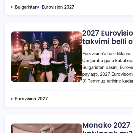
Bulgaristan
Eurovision 2027
2027 Eurovisio
takvimi belli 
Eurovision’a hazırlıklarına
Çarşamba günü kabul edil
Bulgaristan basını, Eurovi
paylaştı. 2027 Eurovison’
31 Temmuz tarihine kadar
Eurovision 2027
Monako 2027 