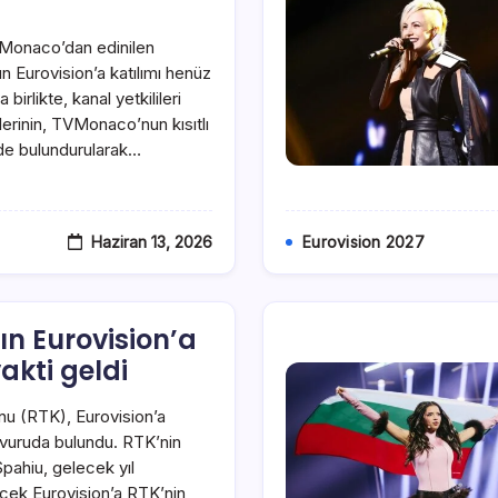
Monaco’dan edinilen
n Eurovision’a katılımı henüz
birlikte, kanal yetkilileri
kilerinin, TVMonaco’nun kısıtlı
de bulundurularak…
Haziran 13, 2026
Eurovision 2027
ın Eurovision’a
akti geldi
u (RTK), Eurovision’a
şvuruda bulundu. RTK’nin
pahiu, gelecek yıl
cek Eurovision’a RTK’nin