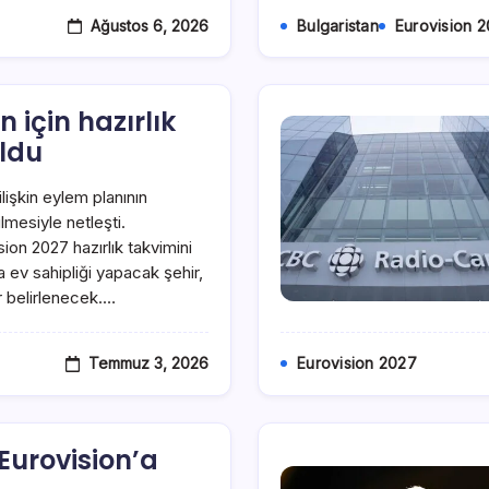
Ağustos 6, 2026
Bulgaristan
Eurovision 
n için hazırlık
oldu
 ilişkin eylem planının
mesiyle netleşti.
sion 2027 hazırlık takvimini
a ev sahipliği yapacak şehir,
 belirlenecek.…
Temmuz 3, 2026
Eurovision 2027
Eurovision’a