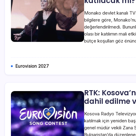
katılacak mı?
Monako devlet kanalı TV
bilgilere göre, Monako’nu
değerlendirilmedi. Bununla 
olası bir katılımın mali et
bütçe koşulları göz önün
Eurovision 2027
RTK: Kosova’n
dahil edilme v
Kosova Radyo Televizyon
katılmak için yeniden ba
genel müdür vekili Zana S
Bulgaristan’da düzenlene