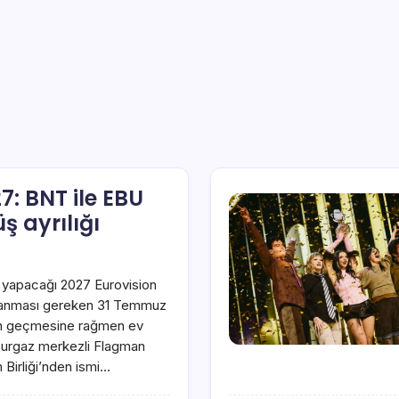
7: BNT ile EBU
ş ayrılığı
ği yapacağı 2027 Eurovision
ıklanması gereken 31 Temmuz
 gün geçmesine rağmen ev
Burgaz merkezli Flagman
 Birliği’nden ismi…