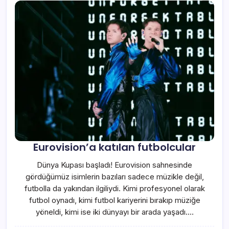
Eurovision’a katılan futbolcular
Dünya Kupası başladı! Eurovision sahnesinde
gördüğümüz isimlerin bazıları sadece müzikle değil,
futbolla da yakından ilgiliydi. Kimi profesyonel olarak
futbol oynadı, kimi futbol kariyerini bırakıp müziğe
yöneldi, kimi ise iki dünyayı bir arada yaşadı.…