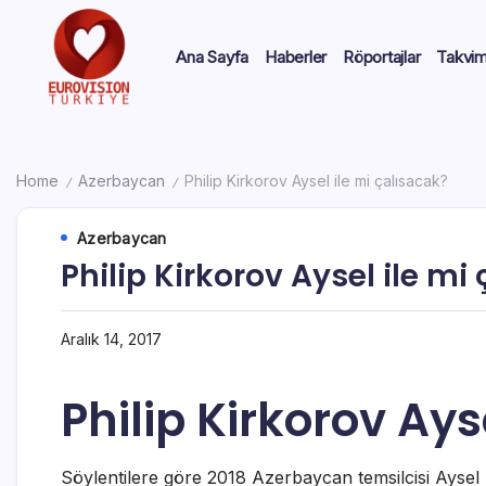
Ana Sayfa
Haberler
Röportajlar
Takvi
Home
Azerbaycan
Philip Kirkorov Aysel ile mi çalısacak?
/
/
Azerbaycan
Philip Kirkorov Aysel ile mi
Aralık 14, 2017
Philip Kirkorov Ays
Söylentilere göre 2018 Azerbaycan temsilcisi Aysel Eu