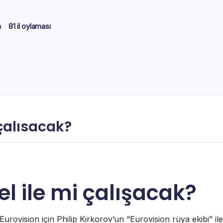
m
81 il oylaması
 çalısacak?
el ile mi çalışacak?
rovision için Philip Kirkorov’un “Eurovision rüya ekibi” ile