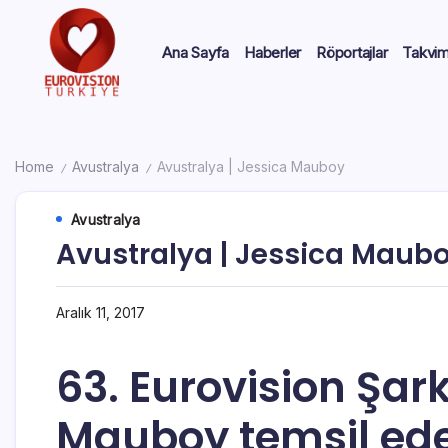
Ana Sayfa
Haberler
Röportajlar
Takvi
Home
Avustralya
Avustralya | Jessica Mauboy
/
/
Avustralya
Avustralya | Jessica Maub
Aralık 11, 2017
63. Eurovision Şar
Mauboy temsil ed