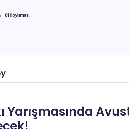
m
81 il oylaması
oy
kı Yarışmasında Avust
ecek!