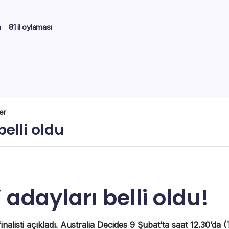
m
81 il oylaması
er
elli oldu
 adayları belli oldu!
inalisti açıkladı. Australia Decides 9 Şubat’ta saat 12.30’da 