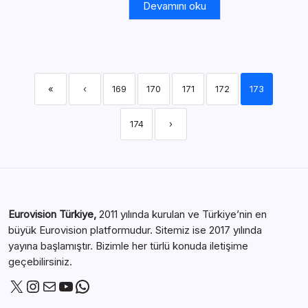
Devamını oku
«
‹
169
170
171
172
173
174
›
Eurovision Türkiye,
2011 yılında kurulan ve Türkiye’nin en
büyük Eurovision platformudur. Sitemiz ise 2017 yılında
yayına başlamıştır. Bizimle her türlü konuda iletişime
geçebilirsiniz.