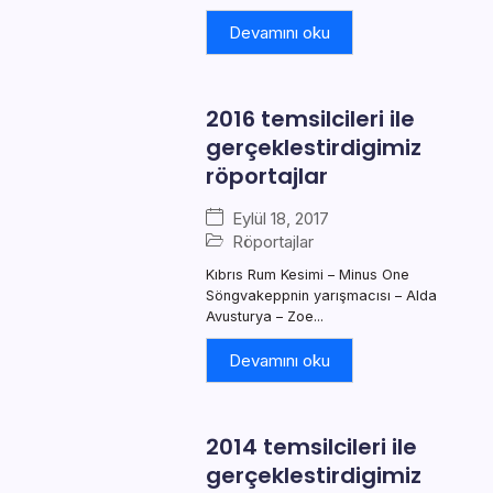
Devamını oku
2016 temsilcileri ile
gerçeklestirdigimiz
röportajlar
Eylül 18, 2017
Röportajlar
Kıbrıs Rum Kesimi – Minus One
Söngvakeppnin yarışmacısı – Alda
Avusturya – Zoe...
Devamını oku
2014 temsilcileri ile
gerçeklestirdigimiz