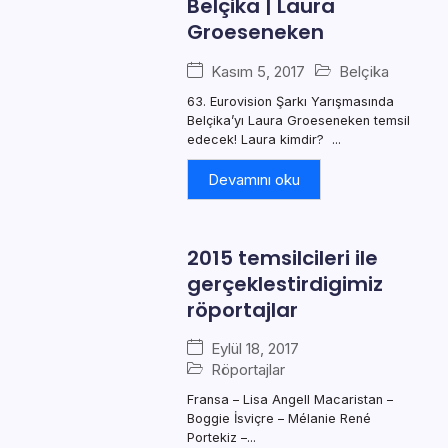
Belçika | Laura
Groeseneken
Kasım 5, 2017
Belçika
63. Eurovision Şarkı Yarışmasında
Belçika’yı Laura Groeseneken temsil
edecek! Laura kimdir? ...
Devamını oku
2015 temsilcileri ile
gerçeklestirdigimiz
röportajlar
Eylül 18, 2017
Röportajlar
Fransa – Lisa Angell Macaristan –
Boggie İsviçre – Mélanie René
Portekiz –...