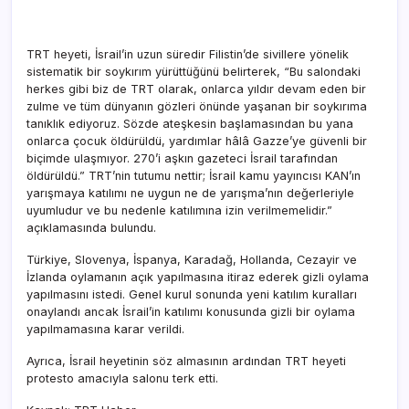
TRT heyeti, İsrail’in uzun süredir Filistin’de sivillere yönelik
sistematik bir soykırım yürüttüğünü belirterek, “Bu salondaki
herkes gibi biz de TRT olarak, onlarca yıldır devam eden bir
zulme ve tüm dünyanın gözleri önünde yaşanan bir soykırıma
tanıklık ediyoruz. Sözde ateşkesin başlamasından bu yana
onlarca çocuk öldürüldü, yardımlar hâlâ Gazze’ye güvenli bir
biçimde ulaşmıyor. 270’i aşkın gazeteci İsrail tarafından
öldürüldü.” TRT’nin tutumu nettir; İsrail kamu yayıncısı KAN’ın
yarışmaya katılımı ne uygun ne de yarışma’nın değerleriyle
uyumludur ve bu nedenle katılımına izin verilmemelidir.”
açıklamasında bulundu.
Türkiye, Slovenya, İspanya, Karadağ, Hollanda, Cezayir ve
İzlanda oylamanın açık yapılmasına itiraz ederek gizli oylama
yapılmasını istedi. Genel kurul sonunda yeni katılım kuralları
onaylandı ancak İsrail’in katılımı konusunda gizli bir oylama
yapılmamasına karar verildi.
Ayrıca, İsrail heyetinin söz almasının ardından TRT heyeti
protesto amacıyla salonu terk etti.