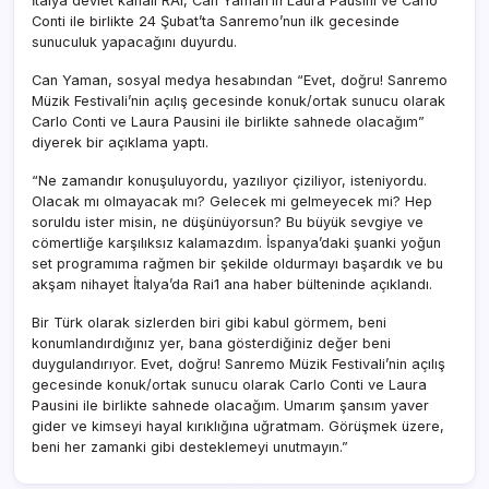
İtalya devlet kanalı RAI, Can Yaman’ın Laura Pausini ve Carlo
Conti ile birlikte 24 Şubat’ta Sanremo’nun ilk gecesinde
sunuculuk yapacağını duyurdu.
Can Yaman, sosyal medya hesabından “Evet, doğru! Sanremo
Müzik Festivali’nin açılış gecesinde konuk/ortak sunucu olarak
Carlo Conti ve Laura Pausini ile birlikte sahnede olacağım”
diyerek bir açıklama yaptı.
“Ne zamandır konuşuluyordu, yazılıyor çiziliyor, isteniyordu.
Olacak mı olmayacak mı? Gelecek mi gelmeyecek mi? Hep
soruldu ister misin, ne düşünüyorsun? Bu büyük sevgiye ve
cömertliğe karşılıksız kalamazdım. İspanya’daki şuanki yoğun
set programıma rağmen bir şekilde oldurmayı başardık ve bu
akşam nihayet İtalya’da Rai1 ana haber bülteninde açıklandı.
Bir Türk olarak sizlerden biri gibi kabul görmem, beni
konumlandırdığınız yer, bana gösterdiğiniz değer beni
duygulandırıyor. Evet, doğru! Sanremo Müzik Festivali’nin açılış
gecesinde konuk/ortak sunucu olarak Carlo Conti ve Laura
Pausini ile birlikte sahnede olacağım. Umarım şansım yaver
gider ve kimseyi hayal kırıklığına uğratmam. Görüşmek üzere,
beni her zamanki gibi desteklemeyi unutmayın.”