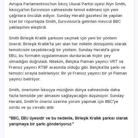
Avrupa Parlamentosu’nun İskoç Ulusal Partisi üyesi Alyn Smith,
İskoçya’nın Eurovision sahnesinde temsil edilmesi için yeni
çağrılara öncülük ediyor. Sunday Herald gazetesi ile yapılan
özel bir röportajda Smith, Eurovision’a getirilen mevcut BBC
yaklaşımını eleştirdi.
Smith Birleşik Krallık şarkısını seçmek için yeni bir yöntem
önerdi. Birleşik Krallık’ta yer alan her milletin dönüşümlü olarak
temsilcisini seçebileceği bir yöntem. Sunday Herald’a göre
EBU, bu formatın uygulanmasını durduracak hiçbir şey
olmadığını doğruladı. Nitekim, Belçika Flaman yayıncı VRT ve
Fransız yayıncı RTBF arasında olduğu gibi. Belçika’da şarkı ve
temsilci sırayla belirleniyor. Bir yıl Fransız yayıncı bir yıl Flaman
yayıncı belirliyor.
Smith, önerisinin İskoçya müziğinin dünya sahnesinde daha
fazla temsilde yer almasını sağlayacağını düşünüyor. Sunday
Herald, Smith’in önerisi üzerine yorum yapmak için BBC’ye
sordu ve şu cevabı aldı:
“BBC, EBU üyesidir ve bu nedenle, Birleşik Krallık şarkısı olarak
yarışmaya bir şarkı gönderiyoruz.”