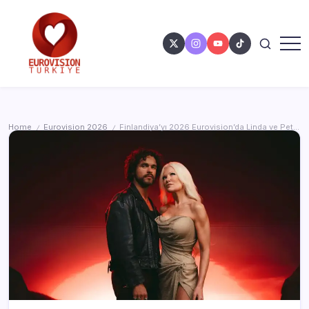
Home
Eurovision 2026
Finlandiya’yı 2026 Eurovision’da Linda ve Pete temsil edecek
/
/