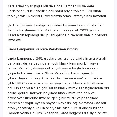
Yedi adayın yarıştığı UMK’de Linda Lampenius ve Pete
Parkkonen, “Liekinheitin” adlı şarkılarıyla toplam 570 puan
toplayarak ülkelerini Eurovision’da temsil etmeye hak kazandı.
Şarkılarının yayınlandığı ilk günden bu yana favori gösterilen
ikili, halk oylamasından 492 puan toplayarak 2023 yılında
Käärıjä’nin topladığı 461 puanı geride bırakarak yeni bir rekora
imza attı.
Linda Lampenius ve Pete Parkkonen kimdir?
Linda Lampenius (56), uluslararası alanda Linda Brava olarak
da bilinir, dünya çapında en çok klasik kemancı kimliğiyle
tanınır. Keman çalmaya çok küçük yaşta başladı ve sekiz
yaşında Helsinki Junior Strings’e katıldı. Henüz gençlik
yıllarındayken Kuzey Amerika, Avrupa ve Asya’da turnelere
çıktı. EMI Classics tarafından yayımlanan klasik solo albümü
onu Finlandiya’nın en çok satan klasik müzik sanatçılarından biri
haline getirdi. Kariyeri boyunca klasik müzikten pop ve
crossover türlerine uzanan geniş bir müzik yelpazesinde
çalışmalar yaptı. Ayrıca hayat hikâyesini
My Untamed Life
adlı
otobiyografisiyle ve Finlandiya’nın Altın Küre’si olarak bilinen
Golden Venla Ödülü’nü kazanan
Linda
belgesel dizisiyle anlattı.