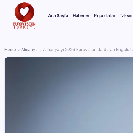
Ana Sayfa
Haberler
Röportajlar
Takvi
Home
Almanya
Almanya’yı 2026 Eurovision’da Sarah Engels 
/
/