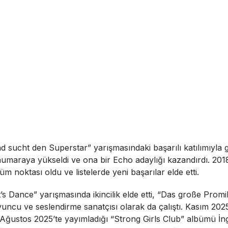
sucht den Superstar” yarışmasındaki başarılı katılımıyla gen
numaraya yükseldi ve ona bir Echo adaylığı kazandırdı. 2018 
m noktası oldu ve listelerde yeni başarılar elde etti.
t’s Dance” yarışmasında ikincilik elde etti, “Das große Pr
oyuncu ve seslendirme sanatçısı olarak da çalıştı. Kasım 2
Ağustos 2025’te yayımladığı “Strong Girls Club” albümü İng