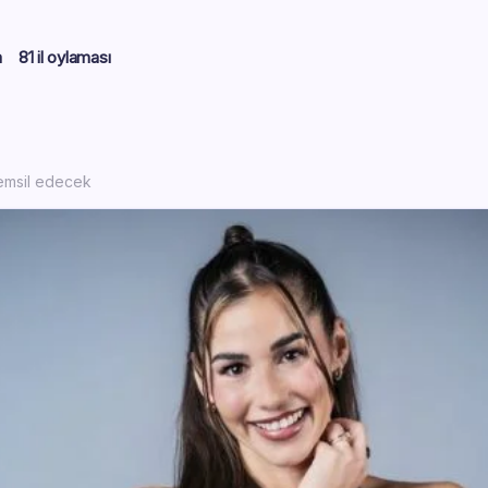
m
81 il oylaması
temsil edecek