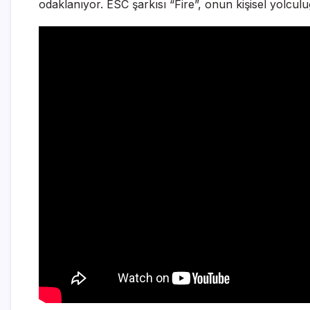
odaklanıyor. ESC şarkısı “Fire”, onun kişisel yolcul