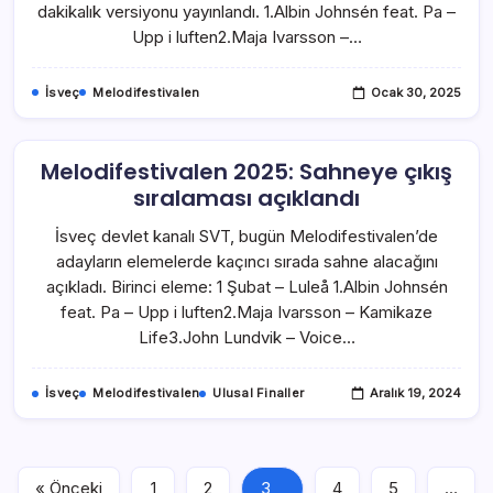
dakikalık versiyonu yayınlandı. 1.Albin Johnsén feat. Pa –
Upp i luften2.Maja Ivarsson –…
İsveç
Melodifestivalen
Ocak 30, 2025
Melodifestivalen 2025: Sahneye çıkış
sıralaması açıklandı
İsveç devlet kanalı SVT, bugün Melodifestivalen’de
adayların elemelerde kaçıncı sırada sahne alacağını
açıkladı. Birinci eleme: 1 Şubat – Luleå 1.Albin Johnsén
feat. Pa – Upp i luften2.Maja Ivarsson – Kamikaze
Life3.John Lundvik – Voice…
İsveç
Melodifestivalen
Ulusal Finaller
Aralık 19, 2024
« Önceki
1
2
3
4
5
…