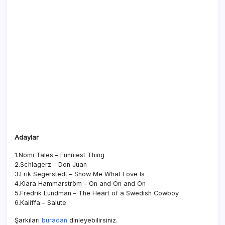
Adaylar
1.Nomi Tales – Funniest Thing
2.Schlagerz – Don Juan
3.Erik Segerstedt – Show Me What Love Is
4.Klara Hammarström – On and On and On
5.Fredrik Lundman – The Heart of a Swedish Cowboy
6.Kaliffa – Salute
Şarkıları
buradan
dinleyebilirsiniz.