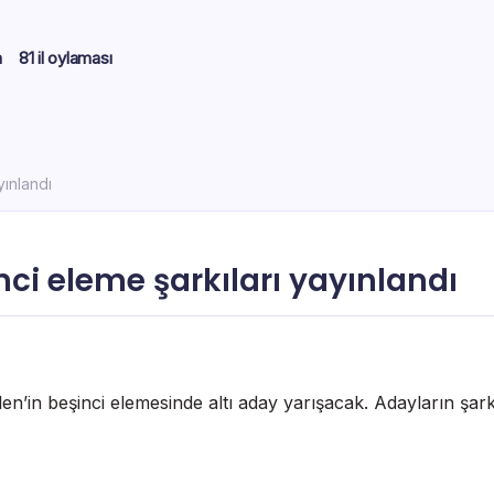
m
81 il oylaması
yınlandı
nci eleme şarkıları yayınlandı
’in beşinci elemesinde altı aday yarışacak. Adayların şarkıl