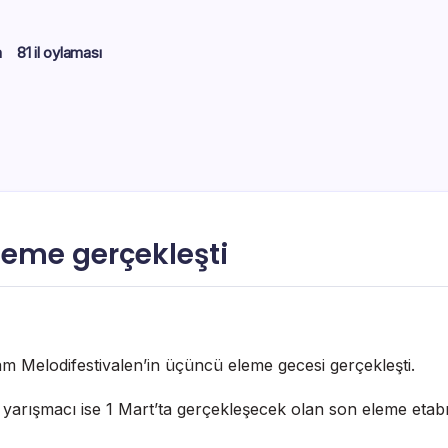
m
81 il oylaması
leme gerçekleşti
am Melodifestivalen’in üçüncü eleme gecesi gerçekleşti.
r yarışmacı ise 1 Mart’ta gerçekleşecek olan son eleme etab