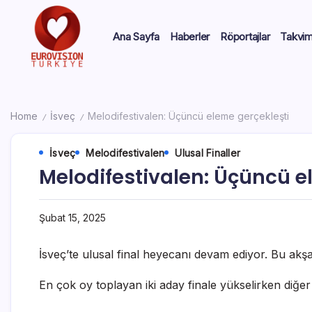
Ana Sayfa
Haberler
Röportajlar
Takvi
Home
İsveç
Melodifestivalen: Üçüncü eleme gerçekleşti
/
/
İsveç
Melodifestivalen
Ulusal Finaller
Melodifestivalen: Üçüncü e
Şubat 15, 2025
İsveç’te ulusal final heyecanı devam ediyor. Bu akş
En çok oy toplayan iki aday finale yükselirken diğe