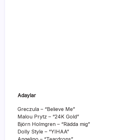
Adaylar
Greczula – “Believe Me”
Malou Prytz – “24K Gold”
Björn Holmgren – “Rädda mig”
Dolly Style – “YIHAA”
Angelino – “Teardrops”