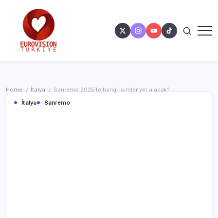
Home
İtalya
Sanremo 2025’te hangi isimler yer alacak?
/
/
İtalya
Sanremo