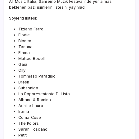
All Music Italia, Sanremo Müzik Festivalinde yer alması
beklenen bazı isimlerin listesini yayınladı.
Söylenti listesi:
Tiziano Ferro
Elodie
Blanco
Tananai
Emma
Matteo Bocelli
Gaia
Olly
Tommaso Paradiso
Bresh
Subsonica
La Rappresentante Di Lista
Albano & Romina
Achille Lauro
Irama
Coma_Cose
The Kolors
Sarah Toscano
Petit