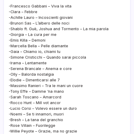
-Francesco Gabbani – Viva la vita
-Clara – Febbre
-Achille Lauro – Incoscienti giovani
-Brunori Sas – L’albero delle noci
-Shablo ft. Guè, Joshua and Tormento – La mia parola
-Giorgia – La cura per me
-Emis Killa – Demoni
-Marcella Bella – Pelle diamante
-Gaia – Chiamo io, chiami tu
-Simone Cristicchi – Quando sarai piccola
-Irama – Lentamente
-Serena Brancale – Anema e core
-Olly – Balorda nostalgia
-Elodie – Dimenticarsi alle 7
-Massimo Ranieri – Tra le mani un cuore
-Tony Effe – Damme ‘na mano
-Sarah Toscano – Amarcord
-Rocco Hunt – Mill vot ancor
-Lucio Corsi – Volevo essere un duro
-Noemi – Se ti innamori, muori
-Bresh – La tana del granchio
-Rose Villain – Fuorilegge
-Willie Peyote – Grazie, ma no grazie