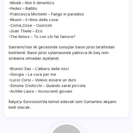
-Modà – Non ti dimentico
-Fedez – Battito
-Francesca Michielin – Fango in paradiso
-Rkomi – Il ritmo delle cose
-Coma_Cose – Cuoricini
-Joan Thiele – Eco
-The Kolors – Tu con chi fai l’amore?
Sanremo’nun ilk gecesinde sonuçlar basın jürisi tarafından
belirlendi. Basın jürisi oylamasında yalnızca ilk beş isim
sıralama olmadan açıklandı.
-Brunori Sas – L’albero delle noci
-Giorgia – La cura per me
-Lucio Corsi – Volevo essere un duro
-Simone Cristicchi – Quando sarai piccola
-Achille Lauro – Incoscienti giovani
İtalya’yı Eurovision’da temsil edecek isim Cumartesi akşamı
belli olacak.