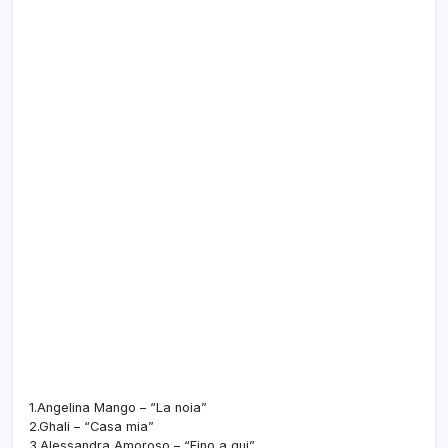
1.Angelina Mango – “La noia”
2.Ghali – “Casa mia”
3.Alessandra Amoroso – “Fino a qui”