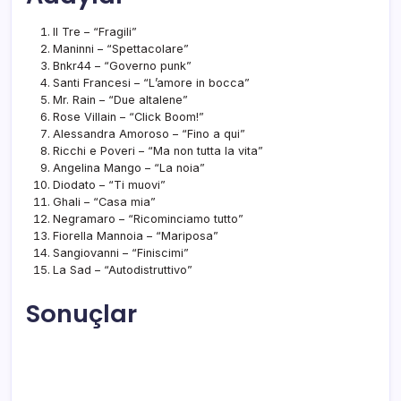
Il Tre – “Fragili”
Maninni – “Spettacolare”
Bnkr44 – “Governo punk”
Santi Francesi – “L’amore in bocca”
Mr. Rain – “Due altalene”
Rose Villain – “Click Boom!”
Alessandra Amoroso – “Fino a qui”
Ricchi e Poveri – “Ma non tutta la vita”
Angelina Mango – “La noia”
Diodato – “Ti muovi”
Ghali – “Casa mia”
Negramaro – “Ricominciamo tutto”
Fiorella Mannoia – “Mariposa”
Sangiovanni – “Finiscimi”
La Sad – “Autodistruttivo”
Sonuçlar