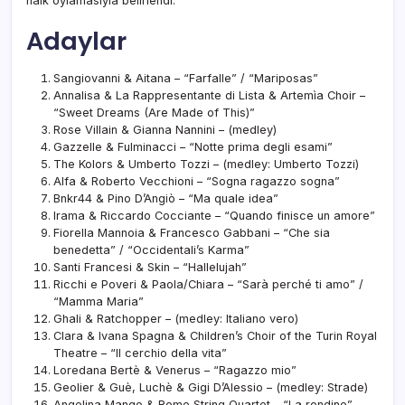
halk oylamasıyla belirlendi.
Adaylar
Sangiovanni & Aitana – “Farfalle” / “Mariposas”
Annalisa & La Rappresentante di Lista & Artemìa Choir –
“Sweet Dreams (Are Made of This)”
Rose Villain & Gianna Nannini – (medley)
Gazzelle & Fulminacci – “Notte prima degli esami”
The Kolors & Umberto Tozzi – (medley: Umberto Tozzi)
Alfa & Roberto Vecchioni – “Sogna ragazzo sogna”
Bnkr44 & Pino D’Angiò – “Ma quale idea”
Irama & Riccardo Cocciante – “Quando finisce un amore”
Fiorella Mannoia & Francesco Gabbani – “Che sia
benedetta” / “Occidentali’s Karma”
Santi Francesi & Skin – “Hallelujah”
Ricchi e Poveri & Paola/Chiara – “Sarà perché ti amo” /
“Mamma Maria”
Ghali & Ratchopper – (medley: Italiano vero)
Clara & Ivana Spagna & Children’s Choir of the Turin Royal
Theatre – “Il cerchio della vita”
Loredana Bertè & Venerus – “Ragazzo mio”
Geolier & Guè, Luchè & Gigi D’Alessio – (medley: Strade)
Angelina Mango & Rome String Quartet – “La rondine”