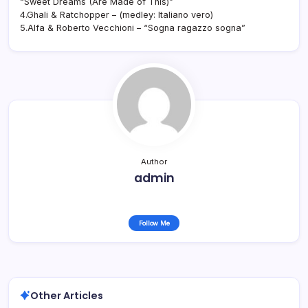
“Sweet Dreams (Are Made of This)”
4.Ghali & Ratchopper – (medley: Italiano vero)
5.Alfa & Roberto Vecchioni – “Sogna ragazzo sogna”
Author
admin
Follow Me
Other Articles