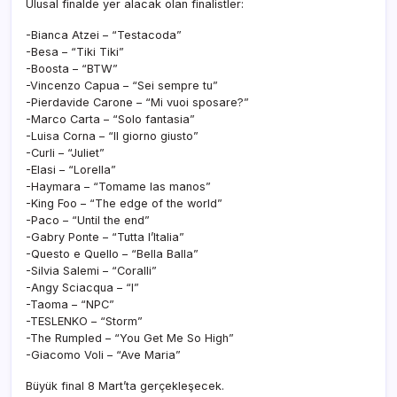
Ulusal finalde yer alacak olan finalistler:
-Bianca Atzei – “Testacoda”
-Besa – “Tiki Tiki”
-Boosta – “BTW”
-Vincenzo Capua – “Sei sempre tu”
-Pierdavide Carone – “Mi vuoi sposare?”
-Marco Carta – “Solo fantasia”
-Luisa Corna – “Il giorno giusto”
-Curli – “Juliet”
-Elasi – “Lorella”
-Haymara – “Tomame las manos”
-King Foo – “The edge of the world”
-Paco – “Until the end”
-Gabry Ponte – “Tutta l’Italia”
-Questo e Quello – “Bella Balla”
-Silvia Salemi – “Coralli”
-Angy Sciacqua – “I”
-Taoma – “NPC”
-TESLENKO – “Storm”
-The Rumpled – “You Get Me So High”
-Giacomo Voli – “Ave Maria”
Büyük final 8 Mart’ta gerçekleşecek.