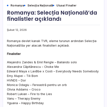
Romanya
Selecția Națională
Ulusal Finaller
Romanya: Selecția Națională’da
finalistler açıklandı
Şubat 12, 2026
Romanya devlet kanalı TVR, eleme turunun ardından Selecția
Națională’da yer alacak finalistleri açıkladı.
Finalistler
Alejandro Zandes & Emil Rengle – Bailando solo
Alexandra Căpitănescu – Choke Me
Edward Maya x LavBbe x Costi – Everybody Needs Somebody
Emy Alupei – Tili Bom
HVNDS – Dor
Monica Odagiu – Fereastră pentru un orb
Olivia Addams – Croco
Robert Lukian – Fire to the Lies
Vanu – Therapy Enemy
Yguana – Happy Birthday