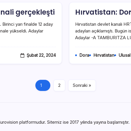
inali gerçekleşti
Hırvatistan: Do
. Birinci yarı finalde 12 aday
Hırvatistan devlet kanalı HRT
nale yükseldi. Adaylar
adayları açıklamıştı. Bugün i
Adaylar -A TAMBURITZA L
Şubat 22, 2024
Dora
Hırvatistan
Ulusal
1
2
Sonraki »
urovision platformudur. Sitemiz ise 2017 yılında yayına başlamıştır. B