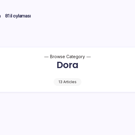
m
81 il oylaması
Browse Category
Dora
13 Articles