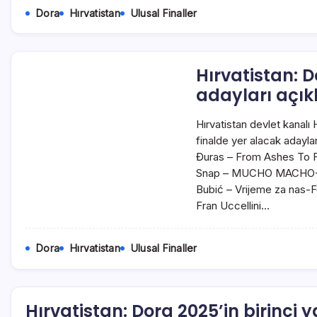
Dora
Hırvatistan
Ulusal Finaller
Hırvatistan: 
adayları açık
Hırvatistan devlet kanalı 
finalde yer alacak adaylar
Đuras – From Ashes To
Snap – MUCHO MACHO-
Bubić – Vrijeme za nas-
Fran Uccellini…
Dora
Hırvatistan
Ulusal Finaller
Hırvatistan: Dora 2025’in birinci ya