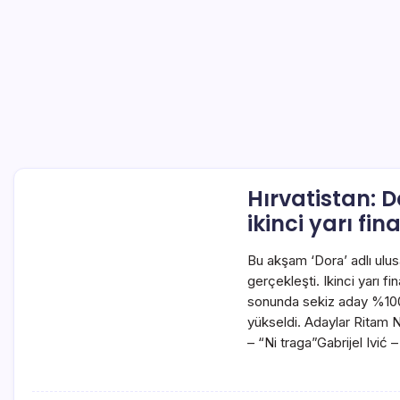
Hırvatistan: 
ikinci yarı fin
Bu akşam ‘Dora’ adlı ulusal 
gerçekleşti. Ikinci yarı f
sonunda sekiz aday %100 
yükseldi. Adaylar Ritam 
– “Ni traga”Gabrijel Ivić 