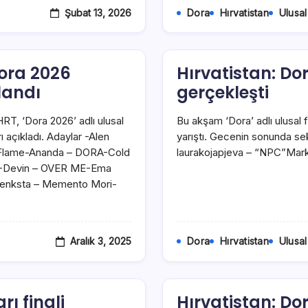
Şubat 13, 2026
Dora
Hırvatistan
Ulusal
Dora 2026
Hırvatistan: Dora
landı
gerçekleşti
HRT, ‘Dora 2026’ adlı ulusal
Bu akşam ‘Dora’ adlı ulusal fin
ı açıkladı. Adaylar -Alen
yarıştı. Gecenin sonunda se
 Flame-Ananda – DORA-Cold
laurakojapjeva – “NPC”Mar
Devin – OVER ME-Ema
Fenksta – Memento Mori-
Aralık 3, 2025
Dora
Hırvatistan
Ulusal
rı finali
Hırvatistan: Do