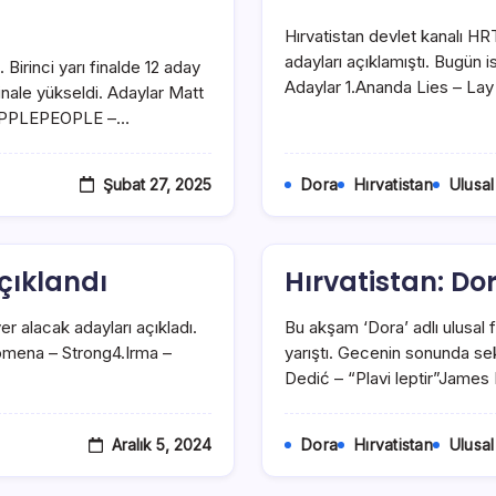
Hırvatistan devlet kanalı HRT
adayları açıklamıştı. Bugün i
. Birinci yarı finalde 12 aday
Adaylar 1.Ananda Lies – La
nale yükseldi. Adaylar Matt
”NIPPLEPEOPLE –…
Şubat 27, 2025
Dora
Hırvatistan
Ulusal
çıklandı
Hırvatistan: Dor
er alacak adayları açıkladı.
Bu akşam ‘Dora’ adlı ulusal fin
omena – Strong4.Irma –
yarıştı. Gecenin sonunda se
Dedić – “Plavi leptir”Jame
Aralık 5, 2024
Dora
Hırvatistan
Ulusal