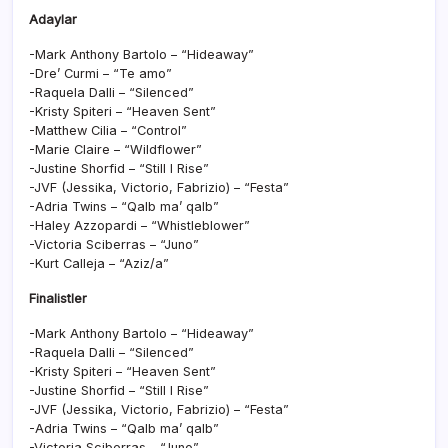
Adaylar
-Mark Anthony Bartolo – “Hideaway”
-Dre’ Curmi – “Te amo”
-Raquela Dalli – “Silenced”
-Kristy Spiteri – “Heaven Sent”
-Matthew Cilia – “Control”
-Marie Claire – “Wildflower”
-Justine Shorfid – “Still I Rise”
-JVF (Jessika, Victorio, Fabrizio) – “Festa”
-Adria Twins – “Qalb ma’ qalb”
-Haley Azzopardi – “Whistleblower”
-Victoria Sciberras – “Juno”
-Kurt Calleja – “Aziz/a”
Finalistler
-Mark Anthony Bartolo – “Hideaway”
-Raquela Dalli – “Silenced”
-Kristy Spiteri – “Heaven Sent”
-Justine Shorfid – “Still I Rise”
-JVF (Jessika, Victorio, Fabrizio) – “Festa”
-Adria Twins – “Qalb ma’ qalb”
-Victoria Sciberras – “Juno”