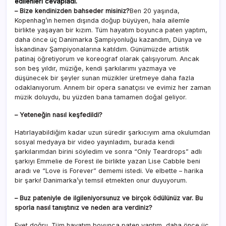
edilenleri cevapladı.
– Bize kendinizden bahseder misiniz?
Ben 20 yaşında,
Kopenhag’ın hemen dışında doğup büyüyen, hala ailemle
birlikte yaşayan bir kızım. Tüm hayatım boyunca paten yaptım,
daha önce üç Danimarka Şampiyonluğu kazandım, Dünya ve
İskandinav Şampiyonalarına katıldım. Günümüzde artistik
patinaj öğretiyorum ve koreograf olarak çalışıyorum. Ancak
son beş yıldır, müziğe, kendi şarkılarımı yazmaya ve
düşünecek bir şeyler sunan müzikler üretmeye daha fazla
odaklanıyorum. Annem bir opera sanatçısı ve evimiz her zaman
müzik doluydu, bu yüzden bana tamamen doğal geliyor.
– Yeteneğin nasıl keşfedildi?
Hatırlayabildiğim kadar uzun süredir şarkıcıyım ama okulumdan
sosyal medyaya bir video yayınladım, burada kendi
şarkılarımdan birini söyledim ve sonra “Only Teardrops” adlı
şarkıyı Emmelie de Forest ile birlikte yazan Lise Cabble beni
aradı ve “Love is Forever” dememi istedi. Ve elbette – harika
bir şarkı! Danimarka’yı temsil etmekten onur duyuyorum.
– Buz pateniyle de ilgileniyorsunuz ve birçok ödülünüz var. Bu
sporla nasıl tanıştınız ve neden ara verdiniz?
Evet doğru. Tüm hayatım boyunca paten yaptım, daha önce üç