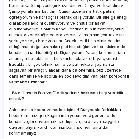
Danimarka Şampiyonluğu kazandım ve Dünya ve İskandinav
Şampiyonalarına katıldım. Günümüzde ise artistik patinaj
öğretiyorum ve koreograf olarak çalışıyorum. Bir aile geleneği
olarak başladığını düşünüyorum ve onsuz bir hayat
düşünemiyorum. Sanırım kendi kendime bunun motivasyonunu
bulmakta zorlandığımda ara verdim. Zamanımın çok fazlasını
şarkı yazmaya harcıyordum. Ancak her iki disiplinin de kim
olduğumun doğal uzantıları gibi hissettiğimi ve her ikisinde de
kendimi rahat hissettiğimi düşünüyorum. Paten, kelimenin tam
anlamıyla bacaklarımın bir uzantısı olarak ortaya çıkmakta!
Bacaklar, birçok teknik hamle ve püf noktası yapmanızı
sağlayan bir araçtır, ancak daha da önemlisi, buz üzerinde
dans etmenize ve sporun en çok sevdiğim yanı olan koreografi
yapmanıza izin verir.
– Bize “Love is Forever’” adlı şarkınız hakkında bilgi verebilir
misiniz?
Aşk sonsuza kadar ve herkes içindir! Dünyadaki farklılıkları
takdir etmemiz gerektiğine inanıyorum ve diğerlerine de
kendimiz gibi davranmak istediğimiz şekilde aynı saygı ile
davranmalıyız. Farklılıklarımızı benimsemeli, onlardan
korkmamalıyız.