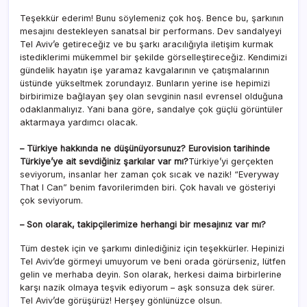
Teşekkür ederim! Bunu söylemeniz çok hoş. Bence bu, şarkının
mesajını destekleyen sanatsal bir performans. Dev sandalyeyi
Tel Aviv’e getireceğiz ve bu şarkı aracılığıyla iletişim kurmak
istediklerimi mükemmel bir şekilde görselleştireceğiz. Kendimizi
gündelik hayatın işe yaramaz kavgalarının ve çatışmalarının
üstünde yükseltmek zorundayız. Bunların yerine ise hepimizi
birbirimize bağlayan şey olan sevginin nasıl evrensel olduğuna
odaklanmalıyız. Yani bana göre, sandalye çok güçlü görüntüler
aktarmaya yardımcı olacak.
– Türkiye hakkında ne düşünüyorsunuz? Eurovision tarihinde
Türkiye’ye ait sevdiğiniz şarkılar var mı?
Türkiye’yi gerçekten
seviyorum, insanlar her zaman çok sıcak ve nazik! “Everyway
That I Can” benim favorilerimden biri. Çok havalı ve gösteriyi
çok seviyorum.
– Son olarak, takipçilerimize herhangi bir mesajınız var mı?
Tüm destek için ve şarkımı dinlediğiniz için teşekkürler. Hepinizi
Tel Aviv’de görmeyi umuyorum ve beni orada görürseniz, lütfen
gelin ve merhaba deyin. Son olarak, herkesi daima birbirlerine
karşı nazik olmaya teşvik ediyorum – aşk sonsuza dek sürer.
Tel Aviv’de görüşürüz! Herşey gönlünüzce olsun.