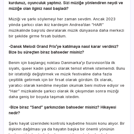
kurdunuz, oyunculuk yaptınız. Sizi müziğe yönlendiren neydi ve
müziğe olan ilginiz nasıl başladı?
Müziği ve şarkı söylemeyi her zaman sevdim. Ancak 2023
yılında şarkıcı olan ikiz kardeşim Andrea’dan “HAIR”
müzikalinde başrolü devralarak müzik dünyasına daha merkezi
bir şekilde girme fırsatı buldum.
-Dansk Melodi Grand Prix’ye katılmaya nasıl karar verdiniz?
Bize bu süreçten biraz bahseder misiniz?
Benim için başlangıç noktası Danimarka’yı Eurovision’da ilk
siyahi, queer kadın şarkıcı olarak temsil etmek istememdi. Bunu
bir istatistiği değiştirmek ve müzik festivaline daha fazla
çeşitlilik getirmek için bir fırsat olarak gördüm. Ek olarak,
yaratıcı olarak kendime meydan okumak beni motive ediyor ve
“Hair” müzikalinde şarkıcı olarak ilk çıkışımdan sonra müziği
daha geniş bir boyuta taşımak istedim.
-Bize biraz “Sand” şarkınızdan bahseder misiniz? Hikayesi
nedir?
Şarkı hayat üzerindeki kontrolü kaybetme hissini konu alıyor. Bir
ilişkinin dağılması ya da hayatın başka bir önemli yönünün