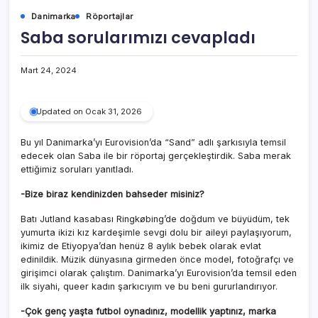
Danimarka
Röportajlar
Saba sorularımızı cevapladı
Mart 24, 2024
Updated on Ocak 31, 2026
Bu yıl Danimarka’yı Eurovision’da “Sand” adlı şarkısıyla temsil
edecek olan Saba ile bir röportaj gerçekleştirdik. Saba merak
ettiğimiz soruları yanıtladı.
-Bize biraz kendinizden bahseder misiniz?
Batı Jutland kasabası Ringkøbing’de doğdum ve büyüdüm, tek
yumurta ikizi kız kardeşimle sevgi dolu bir aileyi paylaşıyorum,
ikimiz de Etiyopya’dan henüz 8 aylık bebek olarak evlat
edinildik. Müzik dünyasına girmeden önce model, fotoğrafçı ve
girişimci olarak çalıştım. Danimarka’yı Eurovision’da temsil eden
ilk siyahi, queer kadın şarkıcıyım ve bu beni gururlandırıyor.
-Çok genç yaşta futbol oynadınız, modellik yaptınız, marka