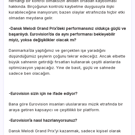
herhangi bir kontrol olmaksızın aniden ortadan kaybolması
hakkında. Birçoğunun kontrolü kaybetme duygusuyla ilişki
kurabileceğine inanıyorum; bazen olaylar etrafınızda hiçbir etki
olmadan meydana gelir.
-Dansk Melodi Grand Prix’deki performansınız oldukça güçlü ve
başarılıydı. Eurovision’da da aynı performansı bekleyebilir
miyiz, yoksa değişiklikler olacak mı?
Danimarka’da yaptığımız ve gerçekten işe yaradığını
düşündüğümüz şeylerin çoğunu tekrar edeceğiz. Ancak elbette
büyük sahnenin getirdiği fırsatları kullanarak çeşitli alanlarda
optimizasyon yapacağız. Yine de basit, güçlü ve sahnede
sadece ben olacağım.
-Eurovision sizin için ne ifade ediyor?
Bana göre Eurovision insanları uluslararası müzik etrafında bir
araya getiren kapsayıcı ve çeşitlilikli bir platform.
-Eurovision’a nasıl hazırlanıyorsunuz?
Dansk Melodi Grand Prix’yi kazanmak, sadece kişisel olarak