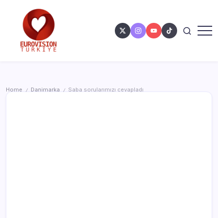
Home
Danimarka
Saba sorularımızı cevapladı
/
/