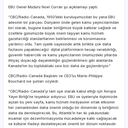
EBU Genel Müdürü Noel Curran şu açıklamayı yaptı:
“CBC/Radio-Canada, 1950’deki kuruluşumuzdan bu yana EBU
ailesinin bir parçası. Dünyanın önde gelen kamu yayıncılarından
biri olarak, bugüne kadar birliğimize büyük katkılar sağladı ve
özellikle günümüzde büyük önem taşıyan kamu hizmeti
gazeteciliği standartlarının belirlenmesi ve korunmasına
yardımcı oldu. Tam üyelik sayesinde artık birlikte çok daha
fazlasını yapabileceğiz: dijital platformların hesap verebilirliği,
güvenilir habercilik ve kamu yayıncılarının önümüzdeki yıllarda
ihtiyaç duyacağı dayanıklılığın güçlendirilmesi gibi alanlarda.
Kanada’nın bu topluluktaki sesi bizi daha da güçlendiriyor.”
CBC/Radio-Canada Başkanı ve CEO’su Marie-Philippe
Bouchard ise şunları söyledi:
“CBC/Radio-Canada’yı tam üye olarak kabul ettiği için Avrupa
Yayın Birliği’ne teşekkür ediyoruz. EBU ve üyeleriyle ilişkimizde
açılan bu yeni sayfa, kamu hizmeti medyasının ortak etkisinin
her zamankinden daha önemli olduğu bir dönemde iş birliğimizi
daha da derinleştirecek. Bu, Atlantik’in her iki yakasındaki
insanlar için dezenformasyonla mücadeleye katkı sağlayacak
ve kültürel ifadeyi destekleyecek önemli bir dönüm noktasıdır.