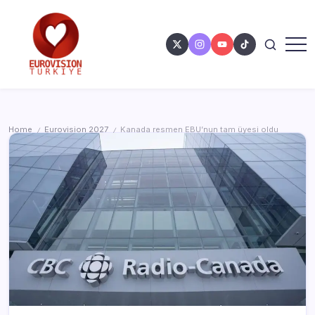
Home
Eurovision 2027
Kanada resmen EBU’nun tam üyesi oldu
/
/