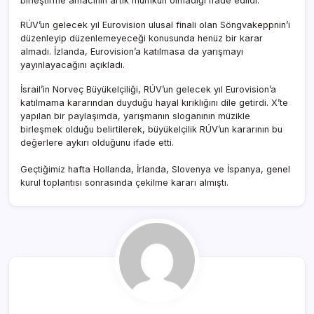
birleştirme amacının artık mümkün olmadığı ifade edildi.
RÚV’un gelecek yıl Eurovision ulusal finali olan Söngvakeppnin’i
düzenleyip düzenlemeyeceği konusunda henüz bir karar
almadı. İzlanda, Eurovision’a katılmasa da yarışmayı
yayınlayacağını açıkladı.
İsrail’in Norveç Büyükelçiliği, RÚV’un gelecek yıl Eurovision’a
katılmama kararından duyduğu hayal kırıklığını dile getirdi. X’te
yapılan bir paylaşımda, yarışmanın sloganının müzikle
birleşmek olduğu belirtilerek, büyükelçilik RÚV’un kararının bu
değerlere aykırı olduğunu ifade etti.
Geçtiğimiz hafta Hollanda, İrlanda, Slovenya ve İspanya, genel
kurul toplantısı sonrasında çekilme kararı almıştı.