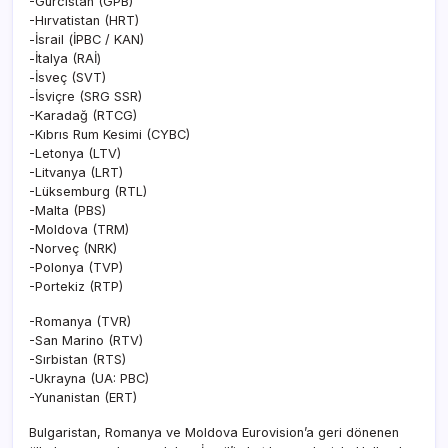
-Gürcistan (GPB)
-Hırvatistan (HRT)
-İsrail (İPBC / KAN)
-İtalya (RAİ)
-İsveç (SVT)
-İsviçre (SRG SSR)
-Karadağ (RTCG)
-Kıbrıs Rum Kesimi (CYBC)
-Letonya (LTV)
-Litvanya (LRT)
-Lüksemburg (RTL)
-Malta (PBS)
-Moldova (TRM)
-Norveç (NRK)
-Polonya (TVP)
-Portekiz (RTP)
-Romanya (TVR)
-San Marino (RTV)
-Sırbistan (RTS)
-Ukrayna (UA: PBC)
-Yunanistan (ERT)
Bulgaristan, Romanya ve Moldova Eurovision’a geri dönenen