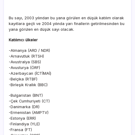
Bu sayı, 2003 yılından bu yana görülen en düşük katılım olarak
kayıtlara geçti ve 2004 yılında yarı finallerin getirilmesinden bu
yana görülen en düşük sayı olacak.
Katılımcı ülkeler
-Almanya (ARD / NDR)
-Arnavutluk (RTSH)
-Avustralya (SBS)
-Avusturya (ÖRF)
-Azerbaycan (İCTİMAİ)
-Belçika (RTBF)
-Birleşik Krallık (BBC)
-Bulgaristan (BNT)
-Çek Cumhuriyeti (CT)
-Danimarka (DR)
-Ermenistan (AMPTV)
-Estonya (ERR)
-Finlandiya (YLE)
-Fransa (FT)