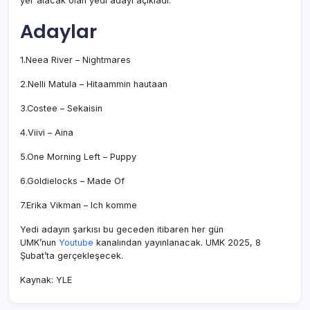
yer alacak olan yedi adayı açıkladı.
Adaylar
1.Neea River – Nightmares
2.Nelli Matula – Hitaammin hautaan
3.Costee – Sekaisin
4.Viivi – Aina
5.One Morning Left – Puppy
6.Goldielocks – Made Of
7.Erika Vikman – Ich komme
Yedi adayın şarkısı bu geceden itibaren her gün
UMK’nun
Youtube
kanalından yayınlanacak. UMK 2025, 8
Şubat’ta gerçekleşecek.
Kaynak: YLE