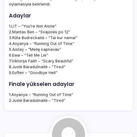
oylamasıyla belirlendi.
Adaylar
1.LIT – “You’re Not Alone”
2.Mantas Ben – “Svajonės po 12”
3.Rūta Budreckaitė – “Tai kur namai”
4.Anyanya – “Running Out of Time”
5.Aistay – “Meilę sapnavau”
6.Ewa – “Tell Me Lie”
7.Viktorija Faith – “Scary Beautiful”
8.Justė Baradulinaitė – “Tired”
9.Euften – “Goodbye Hell”
Finale yükselen adaylar
1.Anyanya – “Running Out of Time”
2.Justė Baradulinaitė – “Tired”