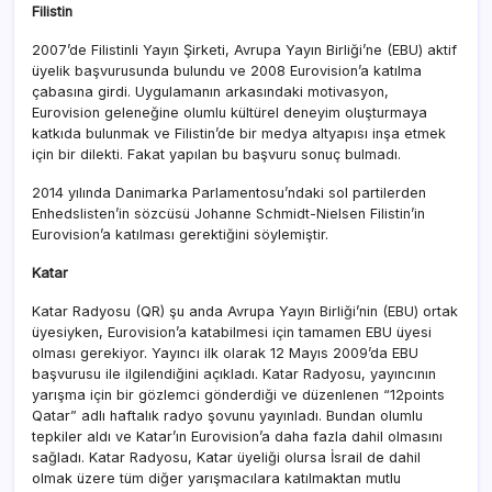
Filistin
2007’de Filistinli Yayın Şirketi, Avrupa Yayın Birliği’ne (EBU) aktif
üyelik başvurusunda bulundu ve 2008 Eurovision’a katılma
çabasına girdi. Uygulamanın arkasındaki motivasyon,
Eurovision geleneğine olumlu kültürel deneyim oluşturmaya
katkıda bulunmak ve Filistin’de bir medya altyapısı inşa etmek
için bir dilekti. Fakat yapılan bu başvuru sonuç bulmadı.
2014 yılında Danimarka Parlamentosu’ndaki sol partilerden
Enhedslisten’in sözcüsü Johanne Schmidt-Nielsen Filistin’in
Eurovision’a katılması gerektiğini söylemiştir.
Katar
Katar Radyosu (QR) şu anda Avrupa Yayın Birliği’nin (EBU) ortak
üyesiyken, Eurovision’a katabilmesi için tamamen EBU üyesi
olması gerekiyor. Yayıncı ilk olarak 12 Mayıs 2009’da EBU
başvurusu ile ilgilendiğini açıkladı. Katar Radyosu, yayıncının
yarışma için bir gözlemci gönderdiği ve düzenlenen “12points
Qatar” adlı haftalık radyo şovunu yayınladı. Bundan olumlu
tepkiler aldı ve Katar’ın Eurovision’a daha fazla dahil olmasını
sağladı. Katar Radyosu, Katar üyeliği olursa İsrail de dahil
olmak üzere tüm diğer yarışmacılara katılmaktan mutlu