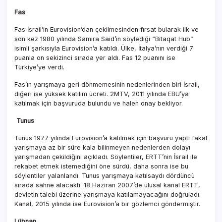
Fas
Fas İsrail’in Eurovision’dan çekilmesinden fırsat bularak ilk ve
son kez 1980 yılında Samira Said’in söylediği “Bitaqat Hub”
isimli şarkısıyla Eurovision’a katıldı. Ülke, İtalya’nın verdiği 7
puanla on sekizinci sırada yer aldı. Fas 12 puanını ise
Türkiye’ye verdi.
Fas’ın yarışmaya geri dönmemesinin nedenlerinden biri İsrail,
diğeri ise yüksek katılım ücreti. 2MTV, 2011 yılında EBU’ya
katılmak için başvuruda bulundu ve halen onay bekliyor.
Tunus
Tunus 1977 yılında Eurovision’a katılmak için başvuru yaptı fakat
yarışmaya az bir süre kala bilinmeyen nedenlerden dolayı
yarışmadan çekildiğini açıkladı. Söylentiler, ERTT’nin İsrail ile
rekabet etmek istemediğini öne sürdü, daha sonra ise bu
söylentiler yalanlandı. Tunus yarışmaya katılsaydı dördüncü
sırada sahne alacaktı. 18 Haziran 2007’de ulusal kanal ERTT,
devletin talebi üzerine yarışmaya katılamayacağını doğruladı.
Kanal, 2015 yılında ise Eurovision’a bir gözlemci göndermiştir.
Lübnan