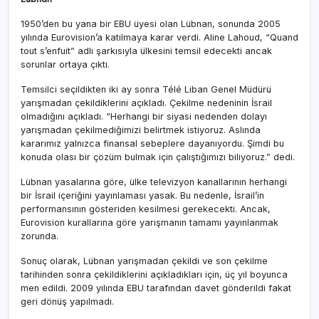
1950’den bu yana bir EBU üyesi olan Lübnan, sonunda 2005
yılında Eurovision’a katılmaya karar verdi. Aline Lahoud, “Quand
tout s’enfuit” adlı şarkısıyla ülkesini temsil edecekti ancak
sorunlar ortaya çıktı.
Temsilci seçildikten iki ay sonra Télé Liban Genel Müdürü
yarışmadan çekildiklerini açıkladı. Çekilme nedeninin İsrail
olmadığını açıkladı. “Herhangi bir siyasi nedenden dolayı
yarışmadan çekilmediğimizi belirtmek istiyoruz. Aslında
kararımız yalnızca finansal sebeplere dayanıyordu. Şimdi bu
konuda olası bir çözüm bulmak için çalıştığımızı biliyoruz.” dedi.
Lübnan yasalarına göre, ülke televizyon kanallarının herhangi
bir İsrail içeriğini yayınlaması yasak. Bu nedenle, İsrail’in
performansının gösteriden kesilmesi gerekecekti. Ancak,
Eurovision kurallarına göre yarışmanın tamamı yayınlanmak
zorunda.
Sonuç olarak, Lübnan yarışmadan çekildi ve son çekilme
tarihinden sonra çekildiklerini açıkladıkları için, üç yıl boyunca
men edildi. 2009 yılında EBU tarafından davet gönderildi fakat
geri dönüş yapılmadı.