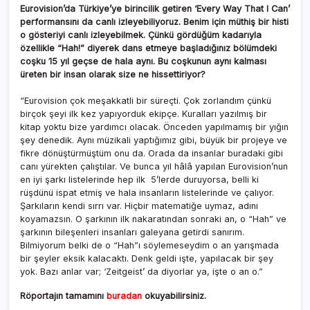
Eurovision’da Türkiye’ye birincilik getiren ‘Every Way That I Can’
performansını da canlı izleyebiliyoruz. Benim için müthiş bir histi
o gösteriyi canlı izleyebilmek. Çünkü gördüğüm kadarıyla
özellikle “Hah!” diyerek dans etmeye başladığınız bölümdeki
coşku 15 yıl geçse de hala aynı. Bu coşkunun aynı kalması
üreten bir insan olarak size ne hissettiriyor?
“Eurovision çok meşakkatli bir süreçti. Çok zorlandım çünkü
birçok şeyi ilk kez yapıyorduk ekipçe. Kuralları yazılmış bir
kitap yoktu bize yardımcı olacak. Önceden yapılmamış bir yığın
şey denedik. Aynı müzikali yaptığımız gibi, büyük bir projeye ve
fikre dönüştürmüştüm onu da. Orada da insanlar buradaki gibi
canı yürekten çalıştılar. Ve bunca yıl hâlâ yapılan Eurovision’nun
en iyi şarkı listelerinde hep ilk 5’lerde duruyorsa, belli ki
rüşdünü ispat etmiş ve hala insanların listelerinde ve çalıyor.
Şarkıların kendi sırrı var. Hiçbir matematiğe uymaz, adını
koyamazsın. O şarkının ilk nakaratından sonraki an, o “Hah” ve
şarkının bileşenleri insanları galeyana getirdi sanırım.
Bilmiyorum belki de o “Hah”ı söylemeseydim o an yarışmada
bir şeyler eksik kalacaktı. Denk geldi işte, yapılacak bir şey
yok. Bazı anlar var; ‘Zeitgeist’ da diyorlar ya, işte o an o.”
Röportajın tamamını
buradan
okuyabilirsiniz.