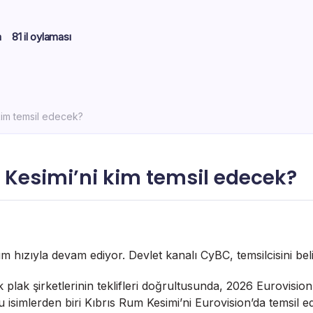
m
81 il oylaması
kim temsil edecek?
m Kesimi’ni kim temsil edecek?
m hızıyla devam ediyor. Devlet kanalı CyBC, temsilcisini bel
lak şirketlerinin teklifleri doğrultusunda, 2026 Eurovision
u isimlerden biri Kıbrıs Rum Kesimi’ni Eurovision’da temsil e