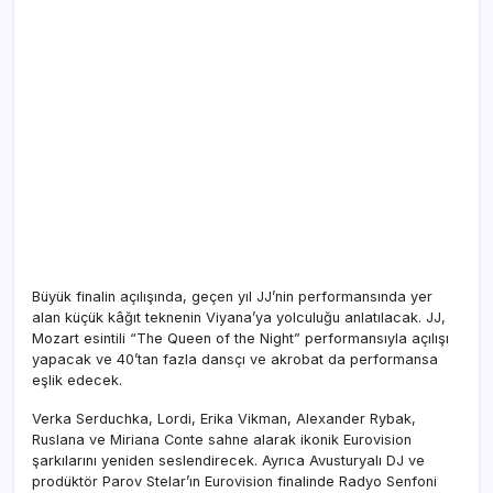
Büyük finalin açılışında, geçen yıl JJ’nin performansında yer
alan küçük kâğıt teknenin Viyana’ya yolculuğu anlatılacak. JJ,
Mozart esintili “The Queen of the Night” performansıyla açılışı
yapacak ve 40’tan fazla dansçı ve akrobat da performansa
eşlik edecek.
Verka Serduchka, Lordi, Erika Vikman, Alexander Rybak,
Ruslana ve Miriana Conte sahne alarak ikonik Eurovision
şarkılarını yeniden seslendirecek. Ayrıca Avusturyalı DJ ve
prodüktör Parov Stelar’ın Eurovision finalinde Radyo Senfoni