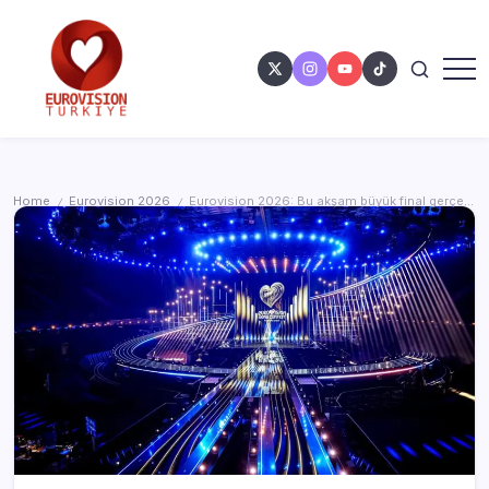
Home
Eurovision 2026
Eurovision 2026: Bu akşam büyük final gerçekleşecek
/
/