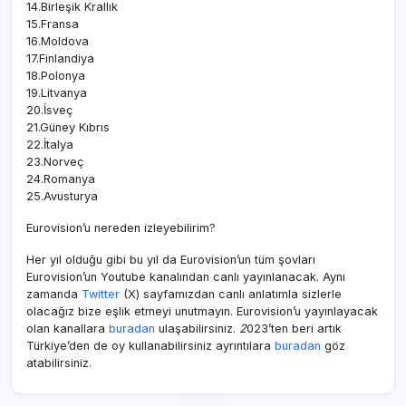
14.Birleşik Krallık
15.Fransa
16.Moldova
17.Finlandiya
18.Polonya
19.Litvanya
20.İsveç
21.Güney Kıbrıs
22.İtalya
23.Norveç
24.Romanya
25.Avusturya
Eurovision’u nereden izleyebilirim?
Her yıl olduğu gibi bu yıl da Eurovision’un tüm şovları
Eurovision’un Youtube kanalından canlı yayınlanacak. Aynı
zamanda
Twitter
(X) sayfamızdan canlı anlatımla sizlerle
olacağız bize eşlik etmeyi unutmayın. Eurovision’u yayınlayacak
olan kanallara
buradan
ulaşabilirsiniz.
2
023’ten beri artık
Türkiye’den de oy kullanabilirsiniz ayrıntılara
buradan
göz
atabilirsiniz.