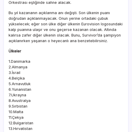
Orkestrası eşliğinde sahne alacak.
Bu yıl kazananın açıklanma anı değişti. Son ülkenin puanı
doğrudan açıklanmayacak. Onun yerine ortadaki çubuk
yükselecek; eğer son ülke diğer ülkenin Eurovision logosundaki
kalp puanına ulaşır ve onu geçerse kazanan olacak. Altında
kalırsa zafer diğer ülkenin olacak. Bunu, Survivor’da şampiyon
açıklanırken yaşanan o heyecanlı ana benzetebilirsiniz.
Ülkeler
1.Danimarka
2.Almanya
3.İsrail
4.Belçika
5.Arnavutluk
6.Yunanistan
7.Ukrayna
8.Avustralya
9.Sırbistan
10.Malta
11.Çekya
12.Bulgaristan
13.Hırvatistan