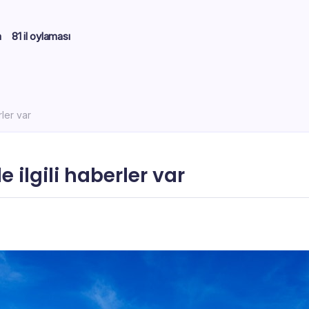
m
81 il oylaması
rler var
le ilgili haberler var