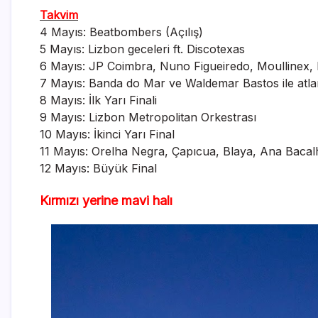
Takvim
4 Mayıs: Beatbombers (Açılış)
5 Mayıs: Lizbon geceleri ft. Discotexas
6 Mayıs: JP Coimbra, Nuno Figueiredo, Moullinex, N
7 Mayıs: Banda do Mar ve Waldemar Bastos ile atlan
8 Mayıs: İlk Yarı Finali
9 Mayıs: Lizbon Metropolitan Orkestrası
10 Mayıs: İkinci Yarı Final
11 Mayıs: Orelha Negra, Çapıcua, Blaya, Ana Baca
12 Mayıs: Büyük Final
Kırmızı
yerine mavi hal
ı