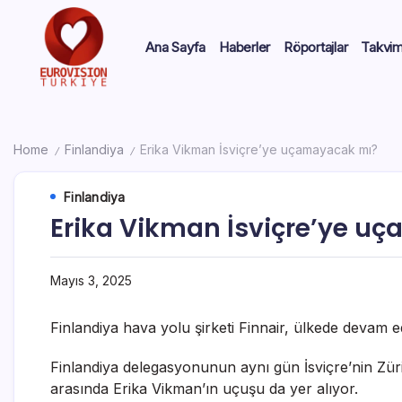
Ana Sayfa
Haberler
Röportajlar
Takvi
Home
Finlandiya
Erika Vikman İsviçre’ye uçamayacak mı?
/
/
Finlandiya
Erika Vikman İsviçre’ye u
Mayıs 3, 2025
Finlandiya hava yolu şirketi Finnair, ülkede devam 
Finlandiya delegasyonunun aynı gün İsviçre’nin Züri
arasında Erika Vikman’ın uçuşu da yer alıyor.