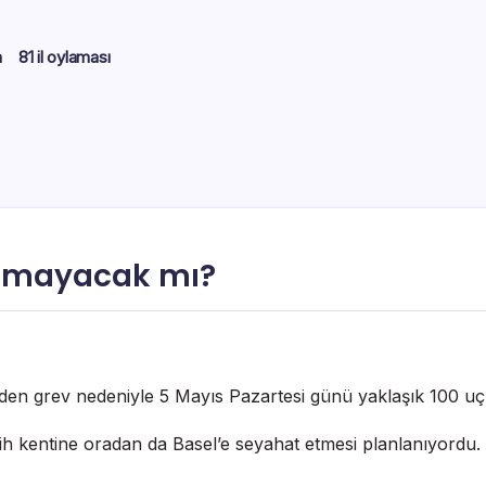
m
81 il oylaması
çamayacak mı?
eden grev nedeniyle 5 Mayıs Pazartesi günü yaklaşık 100 uçu
h kentine oradan da Basel’e seyahat etmesi planlanıyordu. An