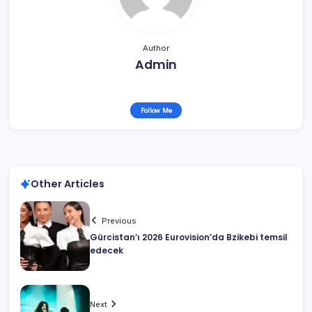
Author
Admin
Follow Me
Other Articles
Previous
Gürcistan’ı 2026 Eurovision’da Bzikebi temsil
edecek
Next