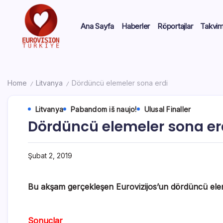
Ana Sayfa
Haberler
Röportajlar
Takvi
Home
Litvanya
Dördüncü elemeler sona erdi
/
/
Litvanya
Pabandom iš naujo!
Ulusal Finaller
Dördüncü elemeler sona er
Şubat 2, 2019
Bu akşam gerçekleşen Eurovizijos’un dördüncü elemel
Sonuçlar