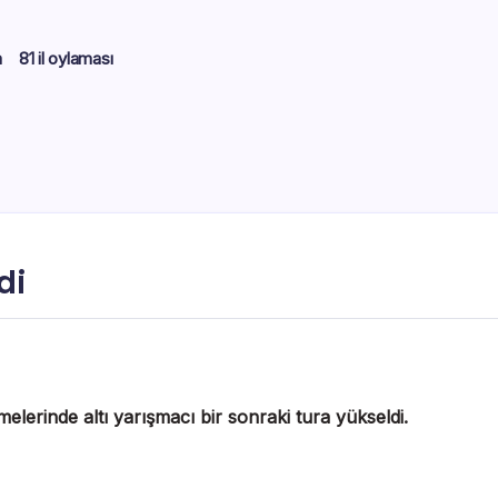
m
81 il oylaması
di
erinde altı yarışmacı bir sonraki tura yükseldi.