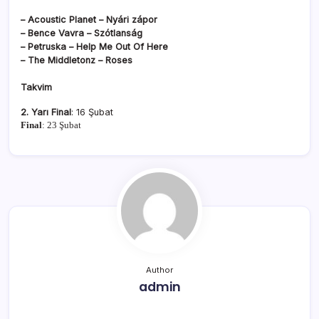
– Acoustic Planet – Nyári zápor
– Bence Vavra – Szótlanság
– Petruska – Help Me Out Of Here
– The Middletonz – Roses
Takvim
2. Yarı Final
: 16 Şubat
Final
: 23
Şubat
Author
admin