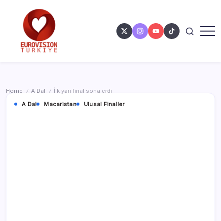
Home
A Dal
İlk yarı final sona erdi
/
/
A Dal
Macaristan
Ulusal Finaller