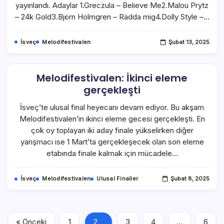
yayınlandı. Adaylar 1.Greczula – Believe Me2.Malou Prytz
– 24k Gold3.Björn Holmgren – Rädda mig4.Dolly Style –…
İsveç
Melodifestivalen
Şubat 13, 2025
Melodifestivalen: İkinci eleme
gerçekleşti
İsveç’te ulusal final heyecanı devam ediyor. Bu akşam
Melodifestivalen’in ikinci eleme gecesi gerçekleşti. En
çok oy toplayan iki aday finale yükselirken diğer
yarışmacı ise 1 Mart’ta gerçekleşecek olan son eleme
etabında finale kalmak için mücadele…
İsveç
Melodifestivalen
Ulusal Finaller
Şubat 8, 2025
« Önceki
1
2
3
4
…
6