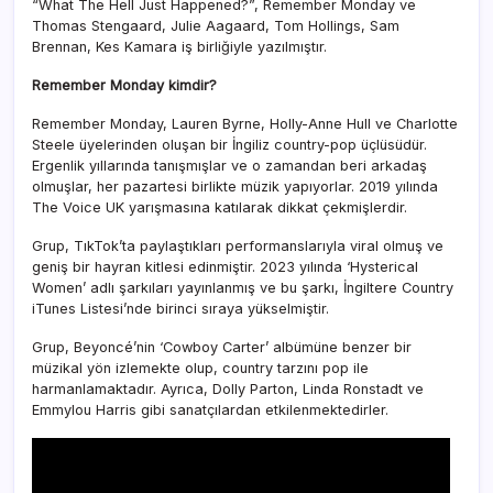
“What The Hell Just Happened?”, Remember Monday ve
Thomas Stengaard, Julie Aagaard, Tom Hollings, Sam
Brennan, Kes Kamara iş birliğiyle yazılmıştır.
Remember Monday kimdir?
Remember Monday, Lauren Byrne, Holly-Anne Hull ve Charlotte
Steele üyelerinden oluşan bir İngiliz country-pop üçlüsüdür.
Ergenlik yıllarında tanışmışlar ve o zamandan beri arkadaş
olmuşlar, her pazartesi birlikte müzik yapıyorlar. 2019 yılında
The Voice UK yarışmasına katılarak dikkat çekmişlerdir.
Grup, TıkTok’ta paylaştıkları performanslarıyla viral olmuş ve
geniş bir hayran kitlesi edinmiştir. 2023 yılında ‘Hysterical
Women’ adlı şarkıları yayınlanmış ve bu şarkı, İngiltere Country
iTunes Listesi’nde birinci sıraya yükselmiştir.
Grup, Beyoncé’nin ‘Cowboy Carter’ albümüne benzer bir
müzikal yön izlemekte olup, country tarzını pop ile
harmanlamaktadır. Ayrıca, Dolly Parton, Linda Ronstadt ve
Emmylou Harris gibi sanatçılardan etkilenmektedirler.