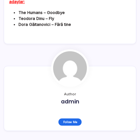
adaylar:
The Humans – Goodbye
Teodora Dinu – Fly
Dora Găitanovici – Fără tine
Author
admin
Follow Me