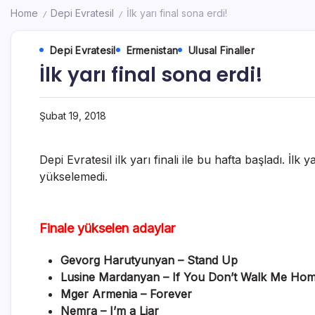
Home
Depi Evratesil
İlk yarı final sona erdi!
/
/
Depi Evratesil
Ermenistan
Ulusal Finaller
İlk yarı final sona erdi!
Şubat 19, 2018
Depi Evratesil ilk yarı finali ile bu hafta başladı. İl
yükselemedi.
Finale yükselen adaylar
Gevorg Harutyunyan – Stand Up
Lusine Mardanyan – If You Don’t Walk Me Ho
Mger Armenia – Forever
Nemra – I’m a Liar