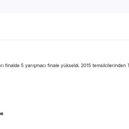
k yarı finalde 5 yarışmacı finale yükseldi. 2015 temsilcilerinde
me