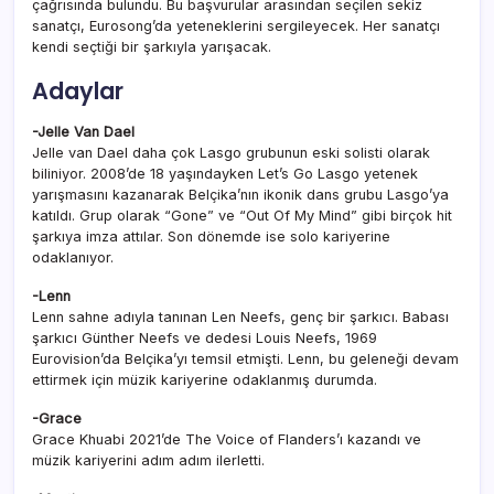
çağrısında bulundu. Bu başvurular arasından seçilen sekiz
sanatçı, Eurosong’da yeteneklerini sergileyecek. Her sanatçı
kendi seçtiği bir şarkıyla yarışacak.
Adaylar
-Jelle Van Dael
Jelle van Dael daha çok Lasgo grubunun eski solisti olarak
biliniyor. 2008’de 18 yaşındayken Let’s Go Lasgo yetenek
yarışmasını kazanarak Belçika’nın ikonik dans grubu Lasgo’ya
katıldı. Grup olarak “Gone” ve “Out Of My Mind” gibi birçok hit
şarkıya imza attılar. Son dönemde ise solo kariyerine
odaklanıyor.
-Lenn
Lenn sahne adıyla tanınan Len Neefs, genç bir şarkıcı. Babası
şarkıcı Günther Neefs ve dedesi Louis Neefs, 1969
Eurovision’da Belçika’yı temsil etmişti. Lenn, bu geleneği devam
ettirmek için müzik kariyerine odaklanmış durumda.
-Grace
Grace Khuabi 2021’de The Voice of Flanders’ı kazandı ve
müzik kariyerini adım adım ilerletti.