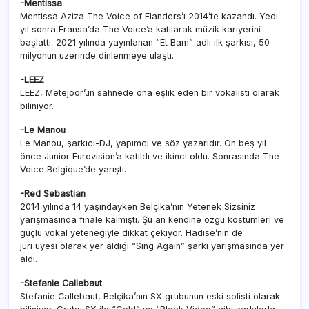
-Mentissa
Mentissa Aziza The Voice of Flanders’ı 2014’te kazandı. Yedi
yıl sonra Fransa’da The Voice’a katılarak müzik kariyerini
başlattı. 2021 yılında yayınlanan “Et Bam” adlı ilk şarkısı, 50
milyonun üzerinde dinlenmeye ulaştı.
-LEEZ
LEEZ, Metejoor’un sahnede ona eşlik eden bir vokalisti olarak
biliniyor.
-Le Manou
Le Manou, şarkıcı-DJ, yapımcı ve söz yazarıdır. On beş yıl
önce Junior Eurovision’a katıldı ve ikinci oldu. Sonrasında The
Voice Belgique’de yarıştı.
-Red Sebastian
2014 yılında 14 yaşındayken Belçika’nın Yetenek Sizsiniz
yarışmasında finale kalmıştı. Şu an kendine özgü kostümleri ve
güçlü vokal yeteneğiyle dikkat çekiyor. Hadise’nin de
jüri üyesi olarak yer aldığı “Sing Again” şarkı yarışmasında yer
aldı.
-Stefanie Callebaut
Stefanie Callebaut, Belçika’nın SX grubunun eski solisti olarak