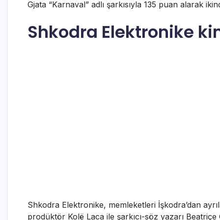
Gjata “Karnaval” adlı şarkısıyla 135 puan alarak ikinc
Shkodra Elektronike ki
Shkodra Elektronike, memleketleri İşkodra’dan ayrıl
prodüktör Kolë Laca ile şarkıcı-söz yazarı Beatriçe G