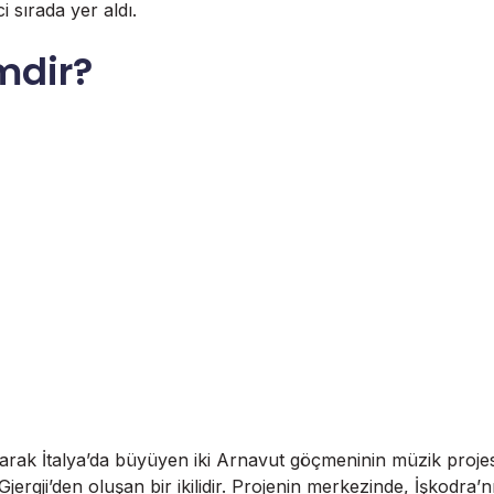
i sırada yer aldı.
mdir?
arak İtalya’da büyüyen iki Arnavut göçmeninin müzik projesi
jergji’den oluşan bir ikilidir. Projenin merkezinde, İşkodra’n