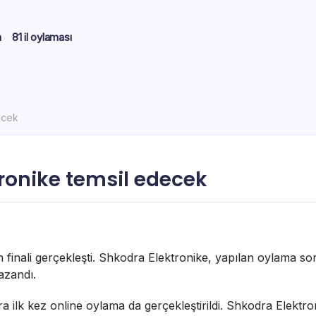
m
81 il oylaması
ecek
ronike temsil edecek
s’in finali gerçekleşti. Shkodra Elektronike, yapılan oylama
azandı.
ıra ilk kez online oylama da gerçekleştirildi. Shkodra Elektr