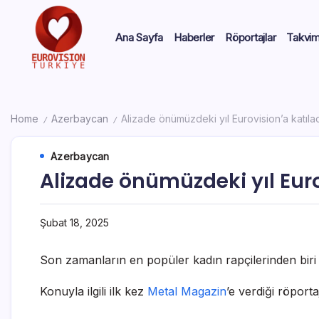
Ana Sayfa
Haberler
Röportajlar
Takvi
Home
Azerbaycan
Alizade önümüzdeki yıl Eurovision’a katıla
/
/
Azerbaycan
Alizade önümüzdeki yıl Eur
Şubat 18, 2025
Son zamanların en popüler kadın rapçilerinden biri ha
Konuyla ilgili ilk kez
Metal Magazin
’e verdiği röport