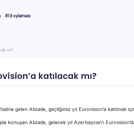
m
81 il oylaması
cak mı?
ovision’a katılacak mı?
line gelen Alizade, geçtiğimiz yıl Eurovision’a katılmak için 
ajda konuşan Alizade, gelecek yıl Azerbaycan’ı Eurovision’da