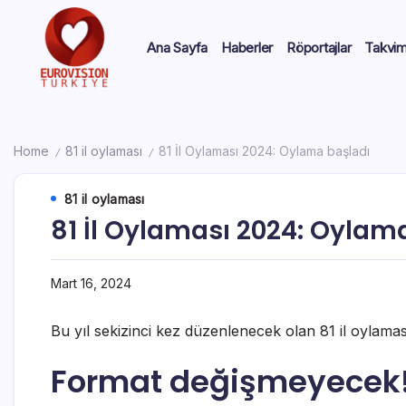
Ana Sayfa
Haberler
Röportajlar
Takvi
Home
81 il oylaması
81 İl Oylaması 2024: Oylama başladı
/
/
81 il oylaması
81 İl Oylaması 2024: Oylam
Mart 16, 2024
Bu yıl sekizinci kez düzenlenecek olan 81 il oylama
Format değişmeyecek