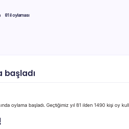
m
81 il oylaması
a başladı
sında oylama başladı. Geçtiğimiz yıl 81 ilden 1490 kişi oy k
!