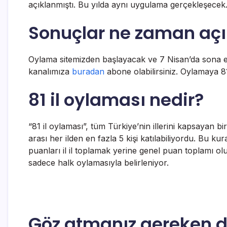
açıklanmıştı. Bu yılda aynı uygulama gerçekleşecek. 
Sonuçlar ne zaman aç
Oylama sitemizden başlayacak ve 7 Nisan’da sona e
kanalımıza
buradan
abone olabilirsiniz. Oylamaya 81 
81 il oylaması nedir?
“81 il oylaması”, tüm Türkiye’nin illerini kapsayan bi
arası her ilden en fazla 5 kişi katılabiliyordu. Bu kur
puanları il il toplamak yerine genel puan toplamı oluş
sadece halk oylamasıyla belirleniyor.
Göz atmanız gereken di